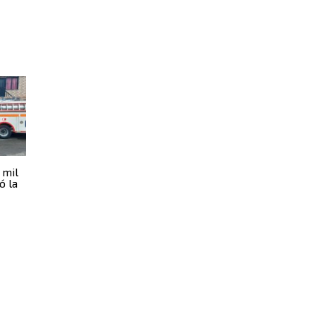
 mil
ó la