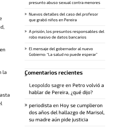
presunto abuso sexual contra menores
Nuevos detalles del caso del profesor
e
que grabó niños en Pereira
d,
A prisión, los presuntos responsables del
robo masivo de datos bancarios
 en
El mensaje del gobernador al nuevo
Gobierno: “La salud no puede esperar”
n la
Comentarios recientes
Leopoldo sagre
en
Petro volvió a
hablar de Pereira, ¿qué dijo?
hasta
l
periodista
en
Hoy se cumplieron
dos años del hallazgo de Marisol,
su madre aún pide justicia