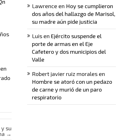
Qn
Lawrence
en
Hoy se cumplieron
dos años del hallazgo de Marisol,
su madre aún pide justicia
años
Luis
en
Ejército suspende el
porte de armas en el Eje
Cafetero y dos municipios del
Valle
ien
Robert javier ruiz morales
en
urado
Hombre se atoró con un pedazo
de carne y murió de un paro
respiratorio
 y su
ana
→