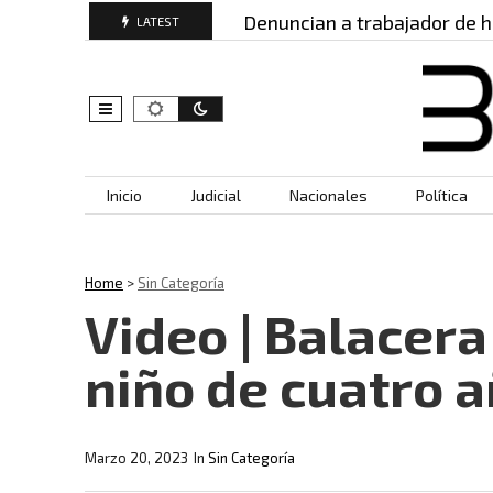
 heridos: este es…
Denuncian a trabajador de hos
LATEST
Skip to content
Inicio
Judicial
Nacionales
Política
Home
>
Sin Categoría
Video | Balacera
niño de cuatro 
Marzo 20, 2023
In
Sin Categoría