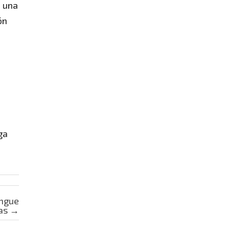
e una
ón
ga
engue
nas
→