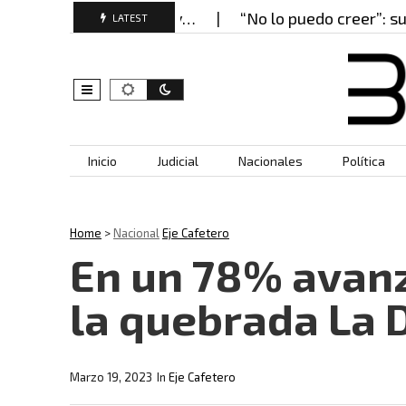
encierros bajo llave y…
“No lo puedo creer”: su pr
LATEST
Skip to content
Inicio
Judicial
Nacionales
Política
Home
>
Nacional
Eje Cafetero
En un 78% avanz
la quebrada La 
Marzo 19, 2023
In
Eje Cafetero