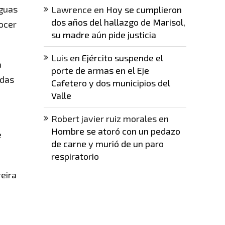
Aguas
Lawrence
en
Hoy se cumplieron
dos años del hallazgo de Marisol,
nocer
su madre aún pide justicia
Luis
en
Ejército suspende el
a
porte de armas en el Eje
adas
Cafetero y dos municipios del
Valle
Robert javier ruiz morales
en
n
Hombre se atoró con un pedazo
e
de carne y murió de un paro
respiratorio
eira