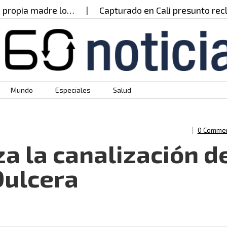
opia madre lo…
Capturado en Cali presunto reclut
Mundo
Especiales
Salud
0 Comme
a la canalización d
Dulcera