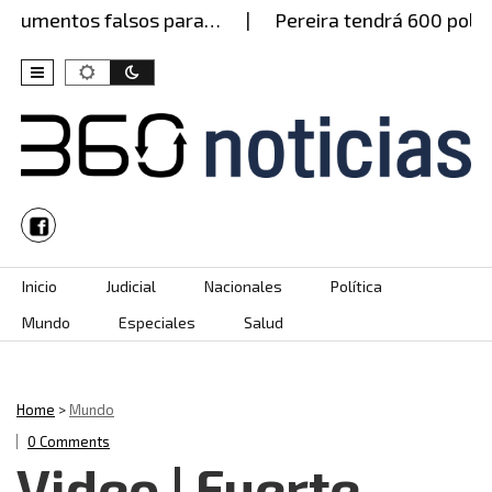
cumentos falsos para…
Pereira tendrá 600 policía
Skip to content
Inicio
Judicial
Nacionales
Política
Mundo
Especiales
Salud
Home
>
Mundo
0 Comments
Video | Fuerte