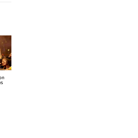
on
as