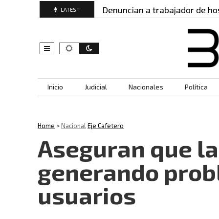
ridos: este es…
Denuncian a trabajador de hospit
LATEST
Skip to content
Inicio
Judicial
Nacionales
Política
Home
>
Nacional
Eje Cafetero
Aseguran que la
generando prob
usuarios