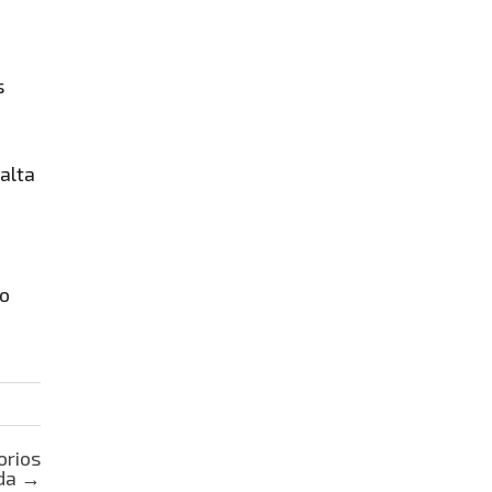
s
alta
go
orios
lda
→