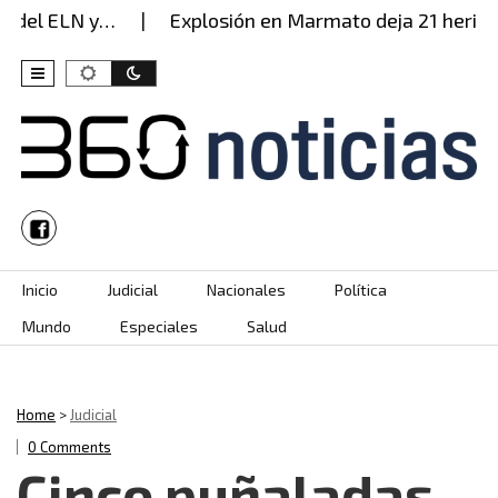
 del ELN y…
Explosión en Marmato deja 21 heridos:
Skip to content
Inicio
Judicial
Nacionales
Política
Mundo
Especiales
Salud
Home
>
Judicial
0 Comments
Cinco puñaladas