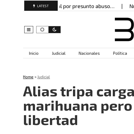
rabajador de hospital por presunto abuso…
Nuevos 
LATEST
Skip to content
Inicio
Judicial
Nacionales
Política
Home
>
Judicial
Alias tripa carg
marihuana pero 
libertad