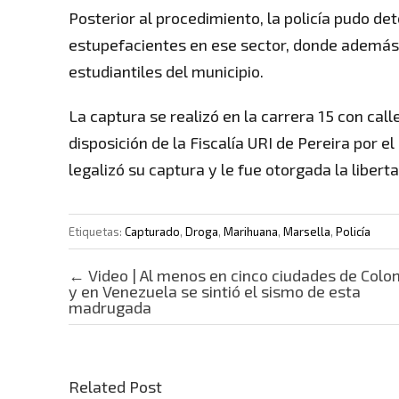
Posterior al procedimiento, la policía pudo 
estupefacientes en ese sector, donde además 
estudiantiles del municipio.
La captura se realizó en la carrera 15 con call
disposición de la Fiscalía URI de Pereira por 
legalizó su captura y le fue otorgada la libert
Etiquetas:
Capturado
,
Droga
,
Marihuana
,
Marsella
,
Policía
Post navigation
←
Video | Al menos en cinco ciudades de Colo
y en Venezuela se sintió el sismo de esta
madrugada
Related Post