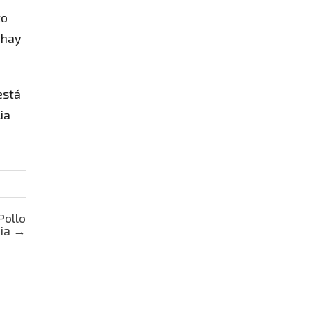
to
 hay
está
ia
Pollo
bia
→