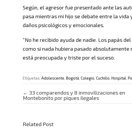
Según, el agresor fue presentado ante las auto
pasa mientras mi hijo se debate entre la vid
daños psicológicos y emocionales.
“No he recibido ayuda de nadie. Los papás del
como si nada hubiera pasado absolutamente na
está preocupada y triste por el suceso.
Etiquetas:
Adolescente
,
Bogotá
,
Colegio
,
Cuchillo
,
Hospital
,
Pe
Post navigation
←
33 comparendos y 8 inmovilizaciones en
Montebonito por piques ilegales
Related Post