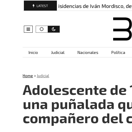
 serían las…
Disidencias de Iván Mordisco, detrá
LATEST
Skip to content
Inicio
Judicial
Nacionales
Política
Home
>
Judicial
Adolescente de 
una puñalada qu
compañero del c