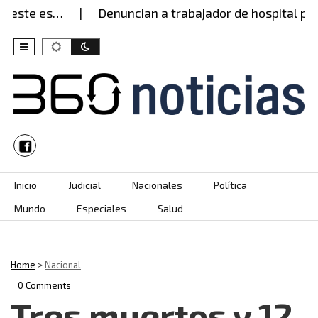
este es…
Denuncian a trabajador de hospital por 
Skip to content
Inicio
Judicial
Nacionales
Política
Mundo
Especiales
Salud
Home
>
Nacional
0 Comments
Tres muertos y 12