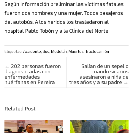
Según información preliminar las víctimas fatales
fueron dos hombres y una mujer. Todos pasajeros
del autobús. A los heridos los trasladaron al
hospital Pablo Tobón y a la Clínica del Norte.
Etiquetas:
Accidente
,
Bus
,
Medellín
,
Muertos
,
Tractocamión
Post navigation
←
202 personas fueron
Salían de un sepelio
diagnosticadas con
cuando sicarios
enfermedades
asesinaron a niña de
huérfanas en Pereira
tres años y a su padre
→
Related Post